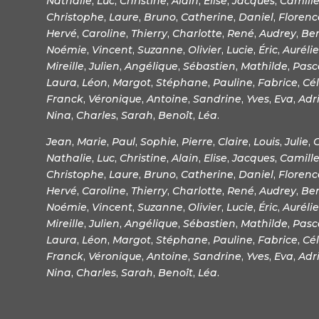
Nathalie
,
Luc
,
Christine
,
Alain
,
Elise
,
Jacques
,
Camill
Christophe
,
Laure
,
Bruno
,
Catherine
,
Daniel
,
Florenc
Hervé
,
Caroline
,
Thierry
,
Charlotte
,
René
,
Audrey
,
Be
Noémie
,
Vincent
,
Suzanne
,
Olivier
,
Lucie
,
Éric
,
Aurélie
Mireille
,
Julien
,
Angélique
,
Sébastien
,
Mathilde
,
Pasc
Laura
,
Léon
,
Margot
,
Stéphane
,
Pauline
,
Fabrice
,
Cél
Franck
,
Véronique
,
Antoine
,
Sandrine
,
Yves
,
Eva
,
Adr
Nina
,
Charles
,
Sarah
,
Benoît
,
Léa
.
Jean
,
Marie
,
Paul
,
Sophie
,
Pierre
,
Claire
,
Louis
,
Julie
,
Nathalie
,
Luc
,
Christine
,
Alain
,
Elise
,
Jacques
,
Camill
Christophe
,
Laure
,
Bruno
,
Catherine
,
Daniel
,
Florenc
Hervé
,
Caroline
,
Thierry
,
Charlotte
,
René
,
Audrey
,
Be
Noémie
,
Vincent
,
Suzanne
,
Olivier
,
Lucie
,
Éric
,
Aurélie
Mireille
,
Julien
,
Angélique
,
Sébastien
,
Mathilde
,
Pasc
Laura
,
Léon
,
Margot
,
Stéphane
,
Pauline
,
Fabrice
,
Cél
Franck
,
Véronique
,
Antoine
,
Sandrine
,
Yves
,
Eva
,
Adr
Nina
,
Charles
,
Sarah
,
Benoît
,
Léa
.