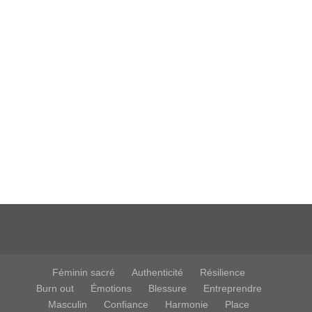



Féminin sacré
Authenticité
Résilience
Burn out
Émotions
Blessure
Entreprendre
Masculin
Confiance
Harmonie
Place