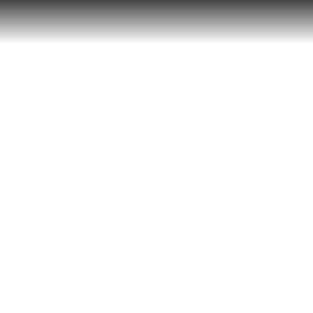
 !

