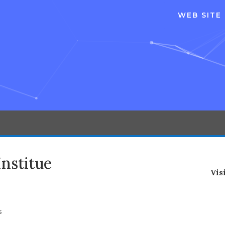
WEB SITE
Institue
Vis
s