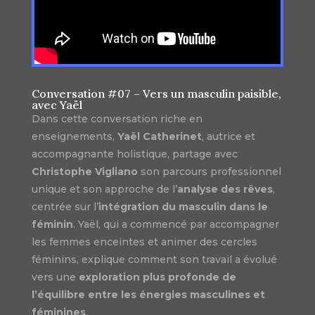
Conversation #07 – Vers un masculin paisible,
avec Yaël
Dans cette conversation riche en
enseignements,
Yaël Catherinet
, autrice et
accompagnante holistique, partage avec
Christophe Vigliano
son parcours professionnel
unique et son approche de l’
analyse des rêves
,
centrée sur l’
intégration du masculin dans le
féminin
. Yaël, qui a commencé par accompagner
les femmes enceintes et animer des cercles
féminins, explique comment son travail a évolué
vers une
exploration plus profonde de
l’équilibre entre les énergies masculines et
féminines
.