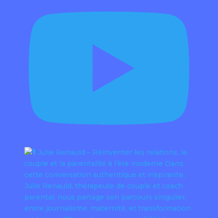
Féminin sacré
Authenticité
Résilience
Burn out
Émotions
Blessure
Entreprendre
Masculin
Confiance
Harmonie
Place
Sexualité