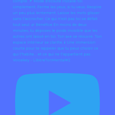
Voicekey - LibèreTonMental#2