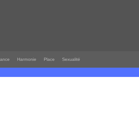
iance
Harmonie
Place
Sexualité