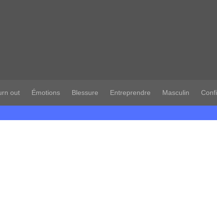
urn out
Émotions
Blessure
Entreprendre
Masculin
Conf