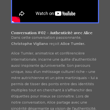
Conversation #02 – Authenticité avec Alice
Dans cette conversation passionnante,
Christophe Vigliano
reçoit
Alice Tumler.
Alice Tumler, animatrice et conférencière
internationale, incarne une quête d’authenticité
aussi inspirante qu’universelle. Son parcours
unique, issu d’un métissage culturel riche – une
mère autrichienne et un père martiniquais – lui a
permis de tisser des ponts entre des identités
multiples tout en cherchant à s’affranchir des
étiquettes pour mieux se connaître. Lors de
notre conversation, Alice partage avec une
sincérité désarmante sa vision de l’authenticité,