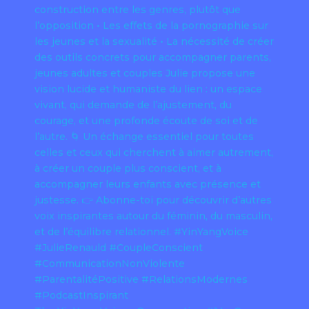
Féminin sacré
Authenticité
Résilience
Burn out
Émotions
Blessure
Entreprendre
Masculin
Confiance
Harmonie
Place
Sexualité